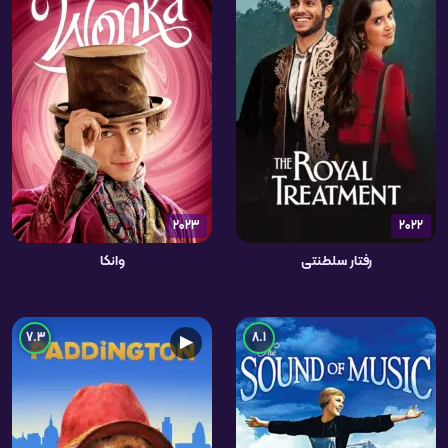
2023
2022
رفتار سلطنتی
وانکا
7.3
8.1
▶