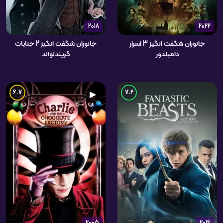
2018
2022
جانوران شگفت انگیز 3 اسرار
جانوران شگفت انگیز 2 جنایات
دامبلدور
گریندلوالد
6.7
7.2
▶