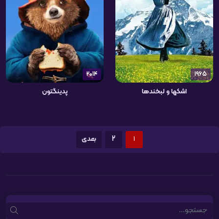
2014
1965
اشکها و لبخندها
پدینگتون
1
2
بعدی
Search