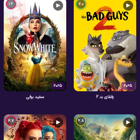
1.6
7.0
▶
▶
2025
2025
رفقای بد 2
سفید برفی
4.7
6.8
▶
▶