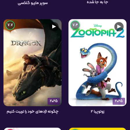
جا به جا شده
سوپر ماریو گلکسی
7.7
7.4
▶
▶
2025
2025
زوتوپیا ۲
چگونه اژدهای خود را تربیت کنیم