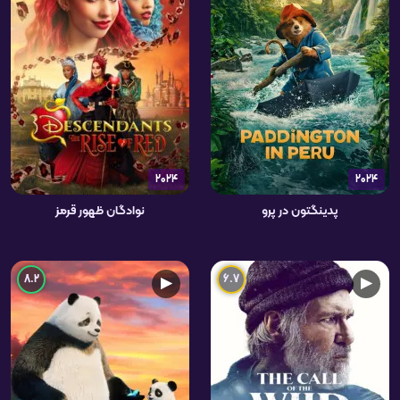
2024
2024
پدینگتون در پرو
نوادگان ظهور قرمز
8.2
6.7
▶
▶