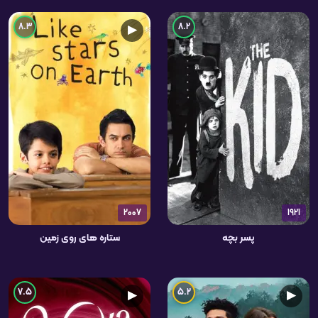
8.3
8.2
▶
2007
1921
پسر بچه
ستاره های روی زمین
7.5
5.2
▶
▶