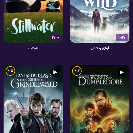
2020
2020
آوای وحش
مرداب
6.5
6.2
▶
▶