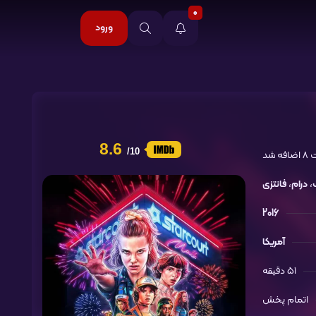
0
ورود
8.6
/10
،
درام
،
فانتزی
2016
آمریکا
51 دقیقه
اتمام پخش