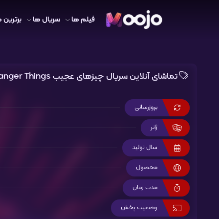
فیلم ها
سریال ها
برترین ه
تماشای آنلاین سریال چیزهای عجیب Stranger Things
بروزرسانی
ژانر
سال تولید
محصول
مدت زمان
وضعیت پخش