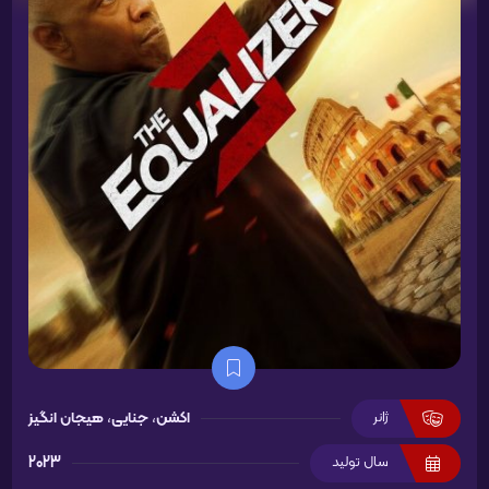
ژانر
اکشن
،
جنایی
،
هیجان انگیز
سال تولید
2023