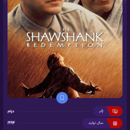
ژانر
درام
سال تولید
1994