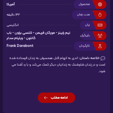
محصول
آمریکا
مدت زمان
142 دقیقه
زبان
انگلیسی
تیم رابینز -
مورگان فریمن -
کلنسی براون -
باب
بازیگران
گانتون -
ویلیام سدلر
کارگردان
Frank Darabont
خلاصه داستان:
اندی به اتهام قتل همسرش به زندان فرستاده شده
است و در زندان شاوشنک به زندانیان دیگر کمک می‌کند و با رد آشنا می
شود.
ادامه مطلب