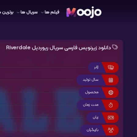
فیلم ها
سریال ها
برترین ه
دانلود زیرنویس فارسی سریال ریوردیل Riverdale
ژانر
سال تولید
محصول
مدت زمان
زبان
بازیگران