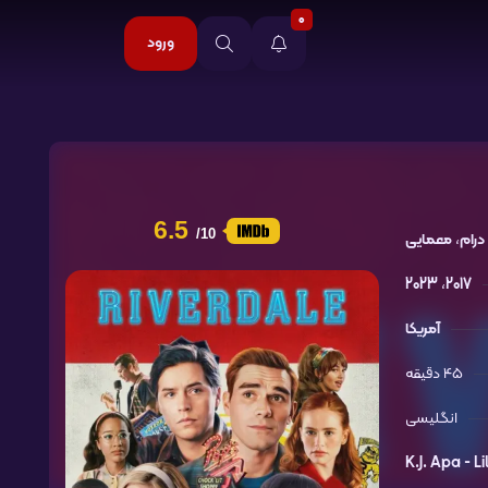
0
ورود
6.5
/10
درام
،
معمایی
2023
،
2017
آمریکا
45 دقیقه
انگلیسی
K.J. Apa -
Li