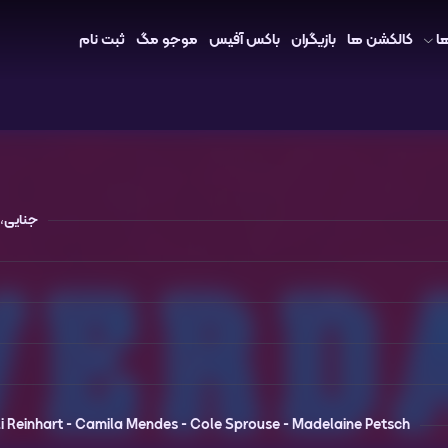
ا
کالکشن ها
بازیگران
باکس آفیس
موجو مگ
ثبت نام
جنایی
،
li Reinhart -
Camila Mendes -
Cole Sprouse -
Madelaine Petsch