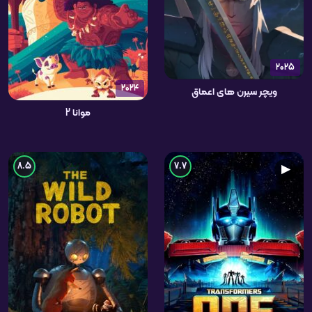
2025
2024
ویچر سیرن های اعماق
موانا 2
8.5
7.7
▶