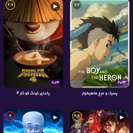
6.7
7.6
▶
2024
2023
پسرک و مرغ ماهیخوار
پاندای کونگ فو کار 4
2
6.8
▶
▶