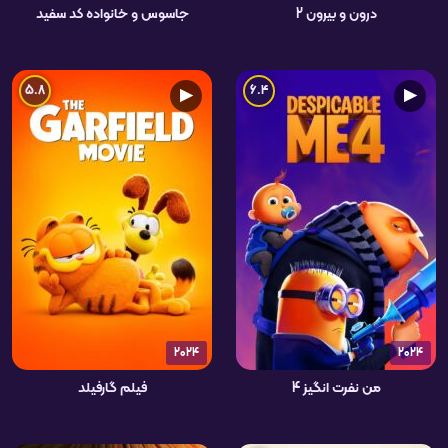
درون و بیرون 2
جاسوس و خانواده کد سفید
5.8
6.4
▶
▶
2024
2024
من نفرت انگیز 4
فیلم گارفیلد