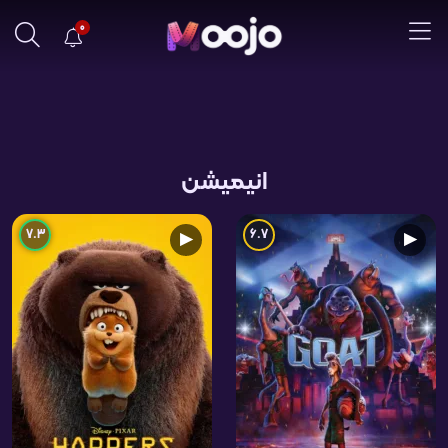
0
انیمیشن
7.3
6.7
▶
▶