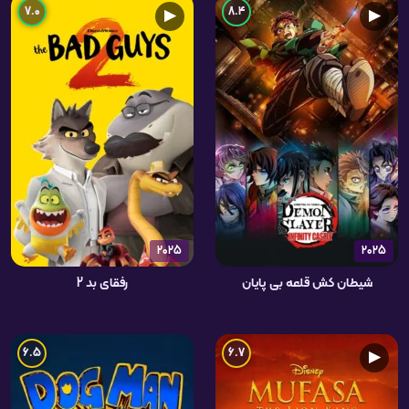
7.0
8.4
▶
▶
2025
2025
شیطان کش قلعه بی پایان
رفقای بد 2
6.5
6.7
▶