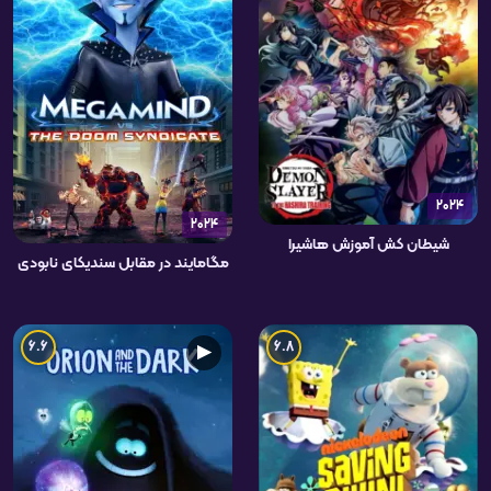
2024
2024
شیطان کش آموزش هاشیرا
مگامایند در مقابل سندیکای نابودی
6.6
6.8
▶