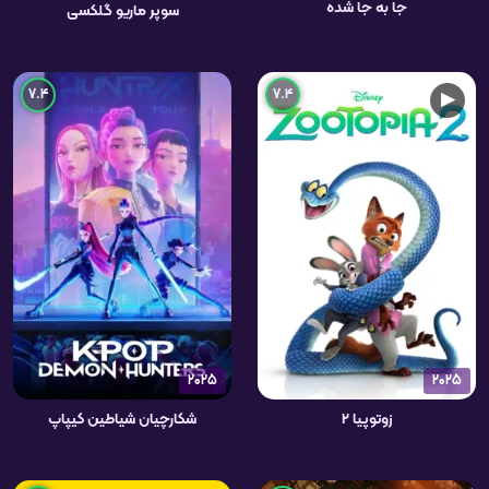
جا به جا شده
سوپر ماریو گلکسی
7.4
7.4
▶
2025
2025
زوتوپیا ۲
شکارچیان شیاطین کیپاپ