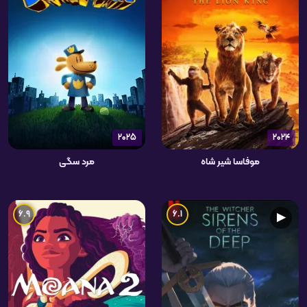
2025
2024
موفاسا شیر شاه
مرد سگی
6.9
6.1
▶