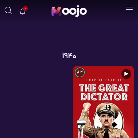
0
1940
8.4
▶