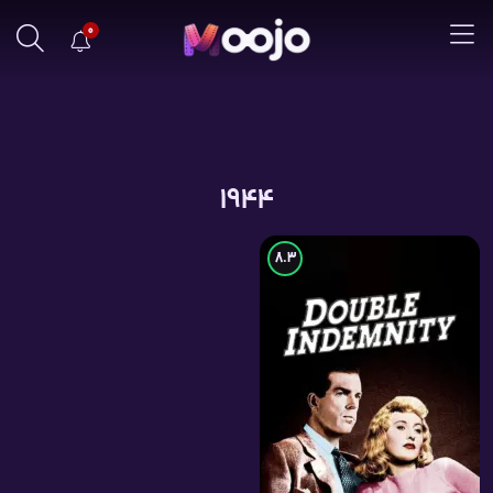
0
1944
8.3