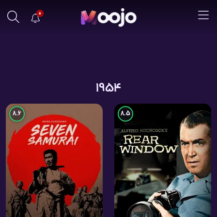
0
1954
8.6
8.5