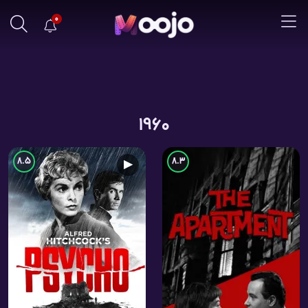
0
1960
8.5
8.3
▶