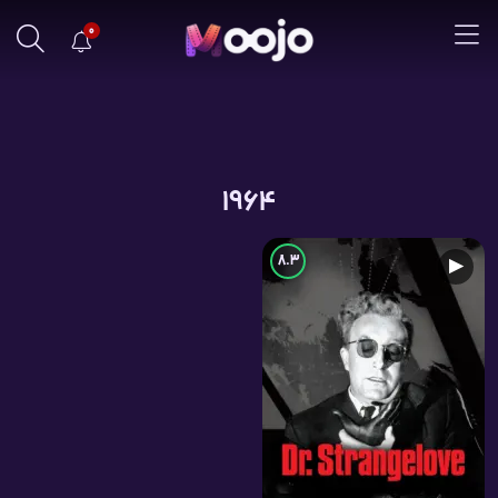
0
1964
8.3
▶