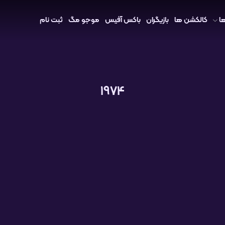
ا
کالکشن ها
بازیگران
باکس آفیس
موجو مگ
ثبت نام
1974