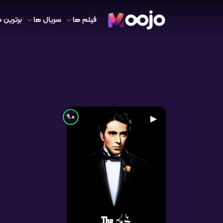
فیلم ها
سریال ها
برترین ه
9.0
▶