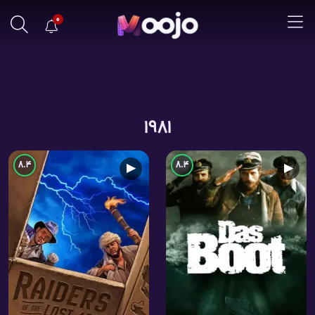
0
1981
8.4
8.4
▶
▶