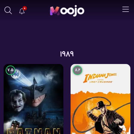
0
1989
7.5
8.2