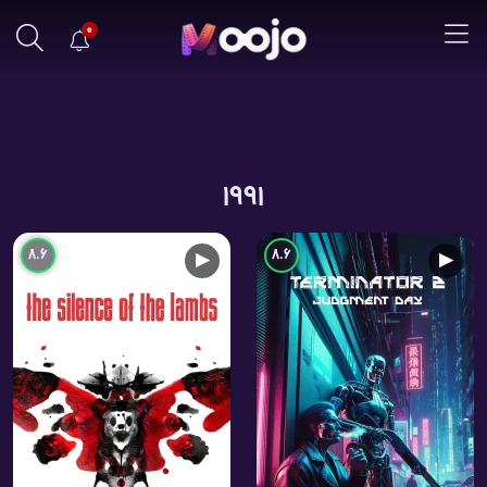
0
1991
8.6
8.6
▶
▶