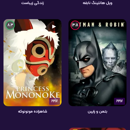
ویل هانتینگ نابغه
زندگی زیباست
8.3
3.8
▶
1997
1997
بتمن و رابین
شاهزاده مونونوکه