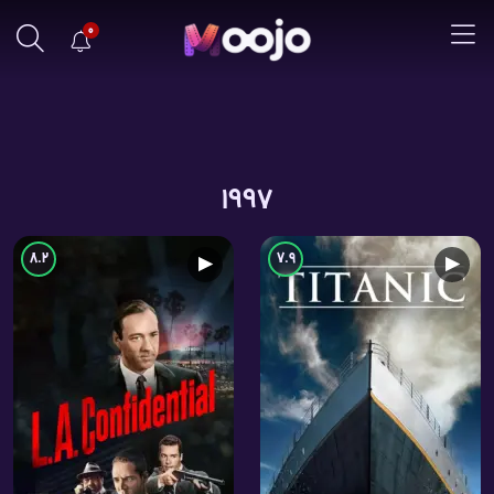
0
1997
8.2
7.9
▶
▶