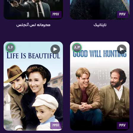
1997
1997
تایتانیک
محرمانه لس آنجلس
8.6
8.3
▶
▶
1997
1997