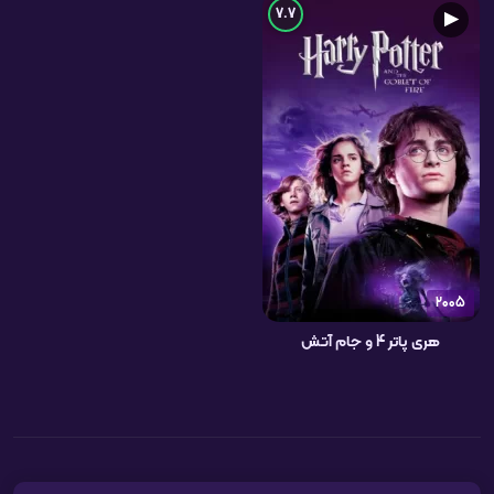
7.7
▶
2005
هری پاتر 4 و جام آتش