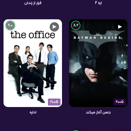
اره 2
فرار از زندان
9.0
8.2
▶
▶
2005
2005
بتمن آغاز میکند
اداره