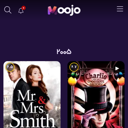
0
2005
6.5
6.7
▶