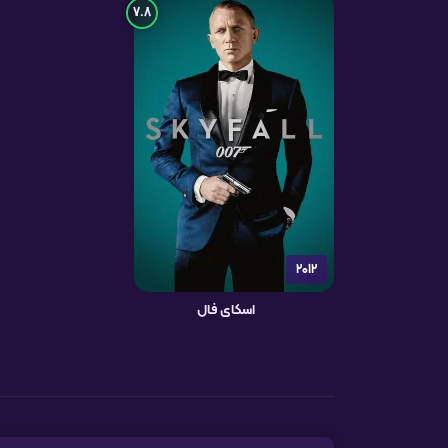
7.8
2012
اسکای فال