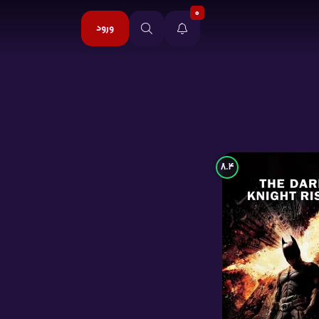
0
ورود
8.4