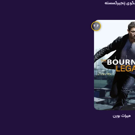
گوی زنجیرگسسته
6.6
میراث بورن