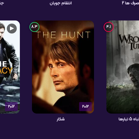
رف ها 2
انتقام جویان
جن
8.3
4.1
▶
2012
2012
تبارها
شکار