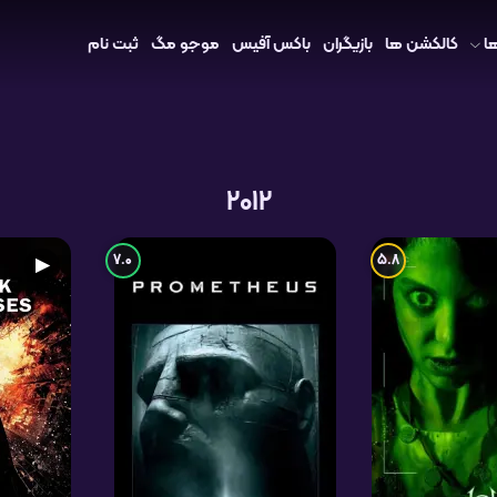
ا
کالکشن ها
بازیگران
باکس آفیس
موجو مگ
ثبت نام
2012
7.0
5.8
▶