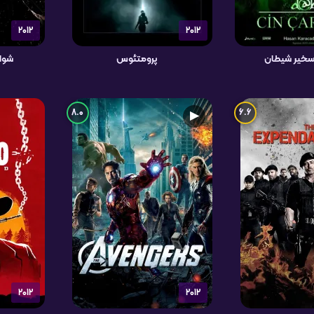
2012
2012
پرومتئوس
شوال
8.0
6.6
▶
2012
2012