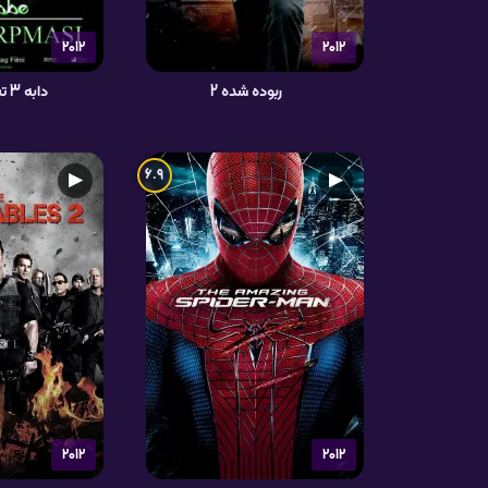
2012
2012
ربوده شده 2
دابه 3 تسخیر شیطان
6.9
▶
▶
2012
2012