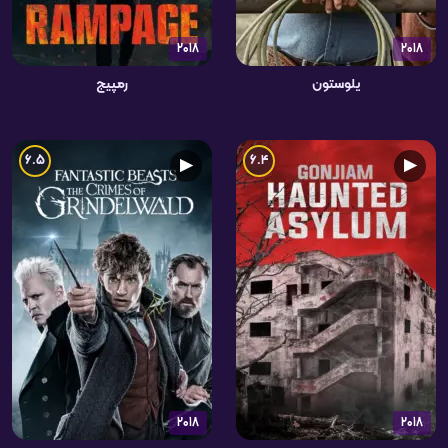
2018
2018
یلوستون
رمپیج
6.5
6.4
▶
▶
2018
2018