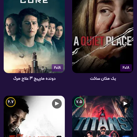
2018
2018
یک مکان ساکت
دونده مارپیچ 3 علاج مرگ
6.7
7.5
▶
▶