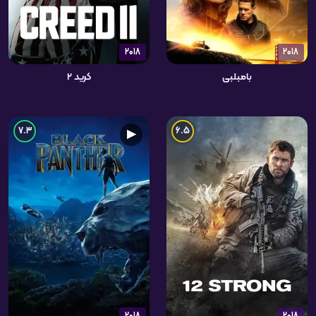
2018
2018
بامبلبی
کرید ۲
7.3
6.5
▶