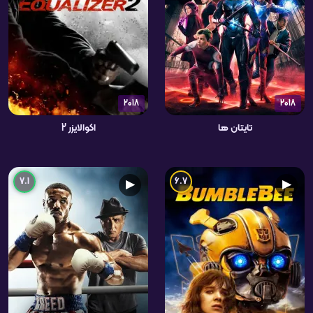
2018
2018
تایتان ها
اکوالایزر 2
7.1
6.7
▶
▶