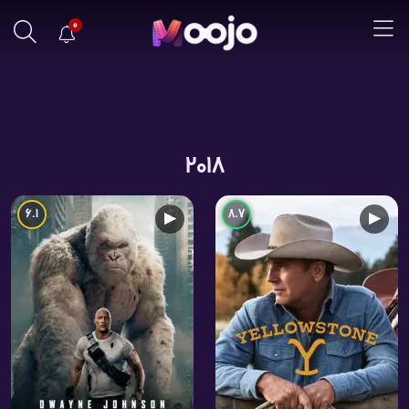
0
2018
6.1
8.7
▶
▶