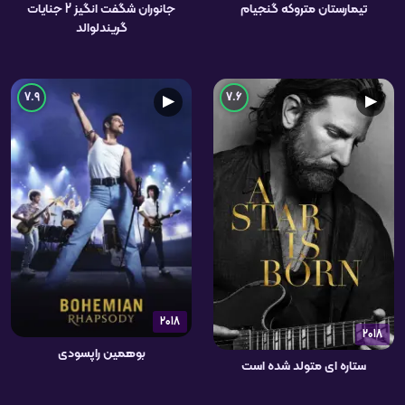
تیمارستان متروکه گنجیام
جانوران شگفت انگیز 2 جنایات
گریندلوالد
7.9
7.6
▶
▶
2018
2018
بوهمین راپسودی
ستاره ای متولد شده است