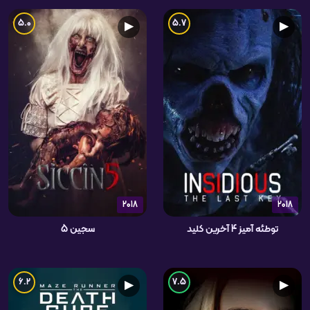
5.0
5.7
▶
▶
2018
2018
توطئه آمیز 4 آخرین کلید
سجین 5
6.2
7.5
▶
▶