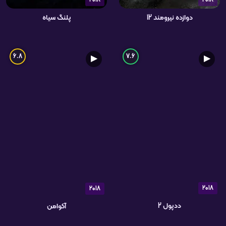
2018
2018
دوازده نیرومند 12
پلنگ سیاه
6.8
7.6
▶
▶
2018
2018
ددپول 2
آکوامن