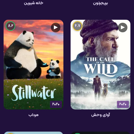
بریجرتون
خانه شیرین
8.2
6.7
▶
▶
2020
2020
آوای وحش
مرداب