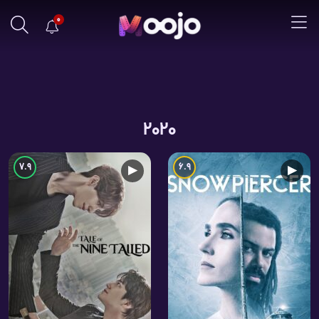
0
2020
7.9
6.9
▶
▶