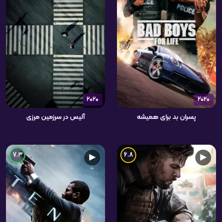
2020
2020
پسران بد برای همیشه
آلیس در سرزمین مرزی
7.3
6.8
▶
▶