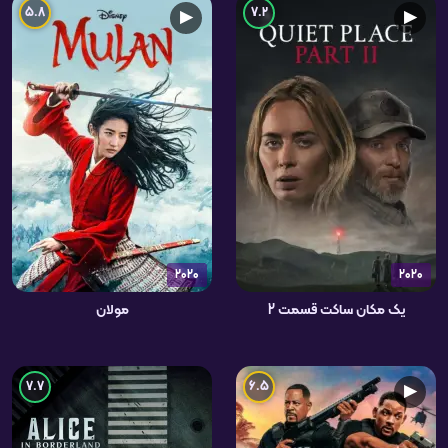
5.8
7.2
▶
▶
2020
2020
یک مکان ساکت قسمت 2
مولان
7.7
6.5
▶