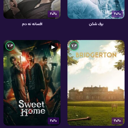
2020
2020
برف شکن
افسانه نه دم
7.3
7.4
▶
2020
2020