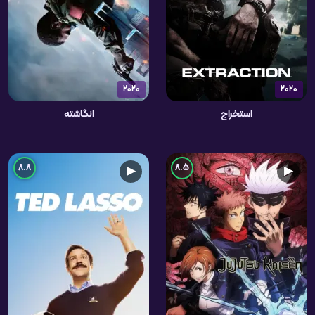
2020
2020
استخراج
انگاشته
8.8
8.5
▶
▶