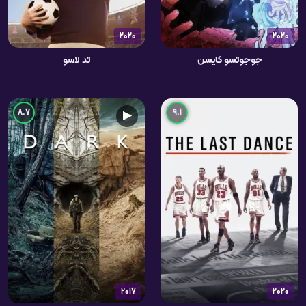
2020
2020
جوجوتسو کایسن
تد لاسو
8.7
9.1
▶
2017
2020