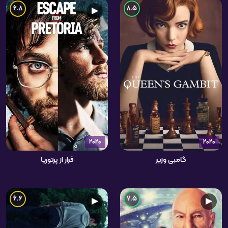
6.8
8.5
▶
2020
2020
گامبی وزیر
فرار از پرتوریا
6.6
7.5
▶
▶