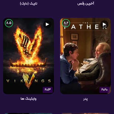
آخرین رقص
تاریک (دارک)
8.5
8.2
▶
▶
2013
2020
پدر
وایکینگ ها