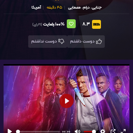
جنایی
،
درام
،
معمایی
45 دقیقه
آمریکا
8.3
100%
رضایت
(21 رای)
دوست داشتم
دوست نداشتم
شروع
00:00