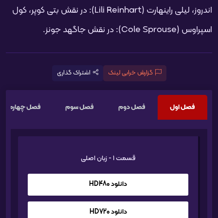
اندروز، لیلی راینهارت (Lili Reinhart): در نقش بتی کوپر، کول
اسپراوس (Cole Sprouse): در نقش جاگهد جونز.
گزارش خرابی لینک
اشتراک گذاری
فصل اول
فصل دوم
فصل سوم
فصل چهارم
قسمت 1 - زبان اصلی
دانلود HD480
دانلود HD720