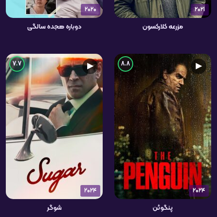
2020
2021
مزرعه کلارکسون
دوباره هجده سالگی
7.7
8.8
▶
▶
2024
2024
پنگوئن
شوگر