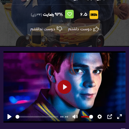
6.5
92%
رضایت
(34 رای)
دوست داشتم
دوست نداشتم
شروع
00:00
تمام
PIP
تنظیمات
بی‌صدا
شروع