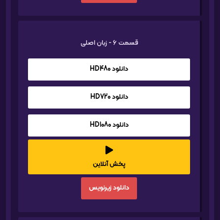
قسمت 6 - زبان اصلی
دانلود HD480
دانلود HD720
دانلود HD1080
پخش آنلاین
دانلود زیرنویس