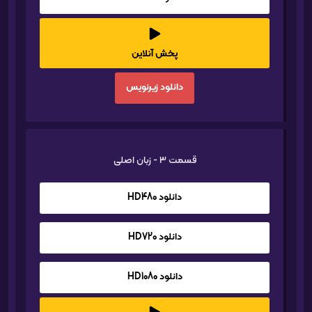
پخش آنلاین
دانلود زیرنویس
قسمت 3 - زبان اصلی
دانلود HD480
دانلود HD720
دانلود HD1080