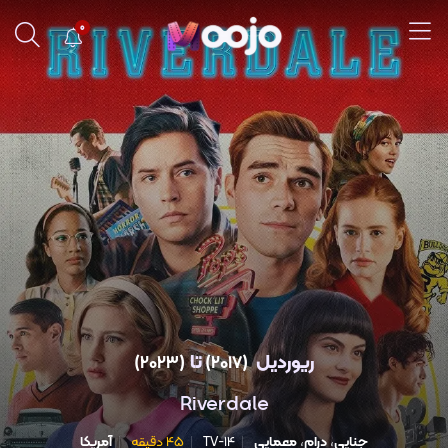
0
ریوردیل
تا
(2023)
(2017)
Riverdale
جنایی
،
درام
،
معمایی
TV-14
45 دقیقه
آمریکا