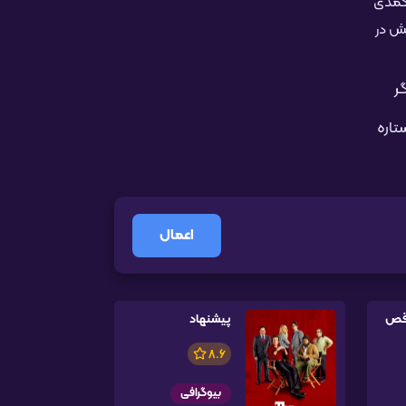
ریال کمدی
قش در
ر
ه شیطان". جونو تمپل در سال ۲۰۱۳ جایزه ستاره
اعمال
پیشنهاد
8.6
بیوگرافی