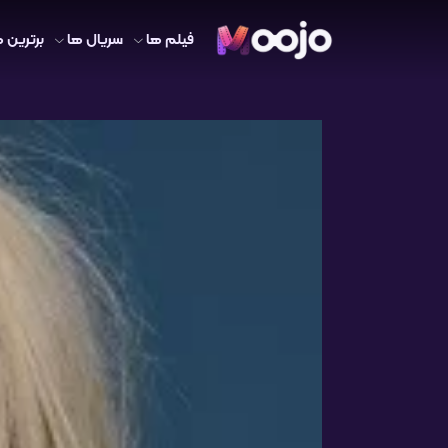
فیلم ها
سریال ها
برترین ه