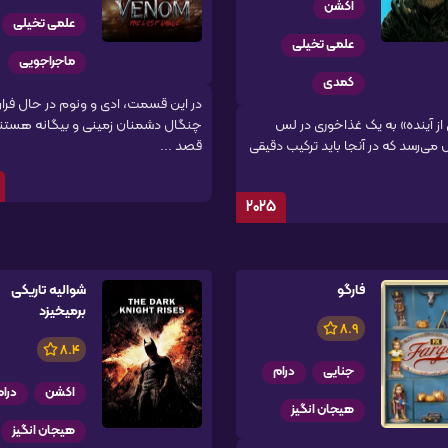
اکشن
علمی تخیلی
علمی تخیلی
ماجراجویی
کمدی
در این قسمت، ادی و ونوم در حال فرار 
از آینده» به یک غذاخوری در لس
چنگال دشمنان زمینی و بیگانه هستن
می‌رسد که در آنجا باید ترکیب دقیقی
قصد ...
2025
فارگو
شوالیه تاریکی
برمیخیزد
8.9
8.4
جنایی
درام
اکشن
درام
هیجان انگیز
هیجان انگیز