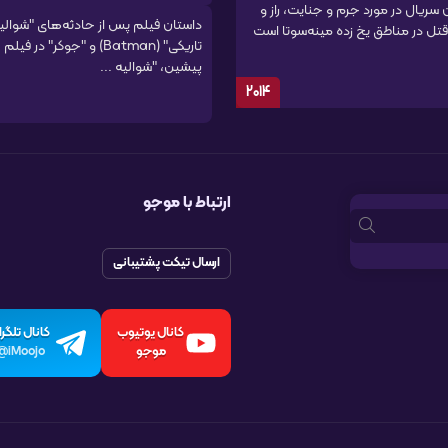
 سریال در مورد جرم و جنایت، راز و
داستان فیلم پس از حادثه‌های "شوالی
 قتل در مناطق یخ زده مینه‌سوتا است
تاریکی" (Batman) و "جوکر" در فیلم
پیشین، "شوالیه ...
2014
ارتباط با موجو
ارسال تیکت پشتیبانی
کانال یوتیوب
کانال تلگرا
موجو
iMoojo@