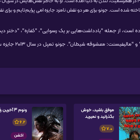
جونو تمپل یک بازیگر انگلیسی است که در ۲۱ ژوئیه ۱۹۸۹ در همرسمیت، لندن به دنیا آمده است. او به خاطر نقش‌هایش در س
خته شده است. جونو برای هر دو نقش نامزد جایزه امی پرایم‌تایم و برای ن
 است، از جمله "یادداشت‌هایی بر یک رسوایی"، "کفاره"، "دختر دیگ
بولین"، "شوالیه تاریکی برمی‌خیزد"، "مالیفیسنت" و "مالیفیسنت: معشوق
موفق باشید، خوش
ونوم 3 آخرین رقص
بگذرانید و نمیرید
6.2
7.0
اکشن