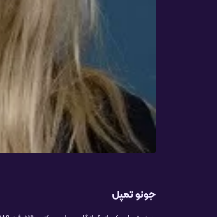
جونو تمپل