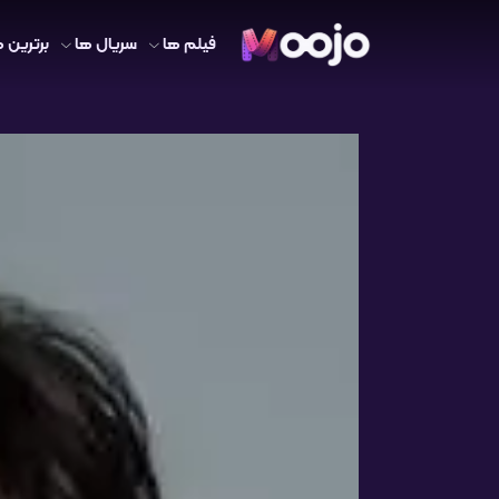
فیلم ها
سریال ها
برترین ه