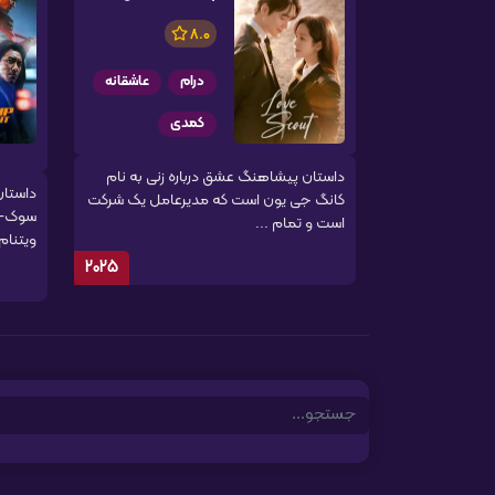
8.0
درام
عاشقانه
کمدی
داستان پیشاهنگ عشق درباره زنی به نام
داستان 
کانگ جی یون است که مدیرعامل یک شرکت
سوک-دو
است و تمام ...
ویتنام 
2025
Search