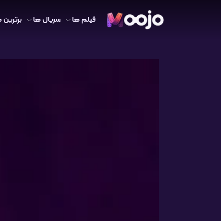
فیلم ها
سریال ها
برترین ه