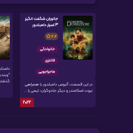
جانوران شگفت انگیز
3 اسرار دامبلدور
6.2
خانوادگی
فانتزی
داستان
ماجراجویی
"ویندن
گذشته 
در این قسمت، آلبوس دامبلدور با همراهی
نیوت اسکامندر و دیگر جادوگران، تیمی را ...
2022