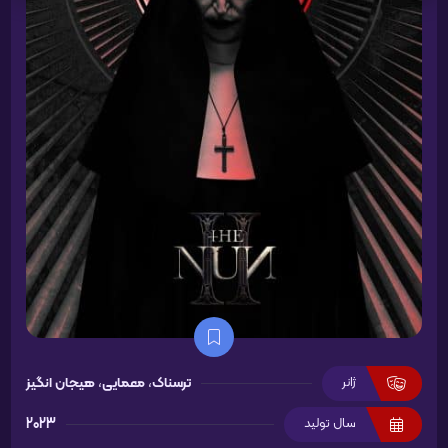
ژانر
ترسناک
،
معمایی
،
هیجان انگیز
سال تولید
2023