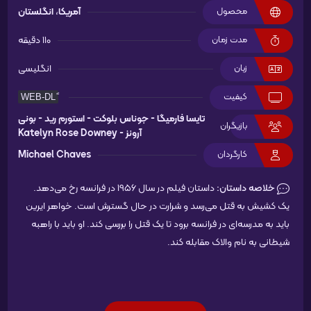
محصول
آمریکا
،
انگلستان
مدت زمان
110 دقیقه
زبان
انگلیسی
کیفیت
تایسا فارمیگا -
جوناس بلوکت -
استورم رید -
بونی
بازیگران
آرونز -
Katelyn Rose Downey
کارگردان
Michael Chaves
خلاصه داستان:
داستان فیلم در سال 1956 در فرانسه رخ می‌دهد.
یک کشیش به قتل می‌رسد و شرارت در حال گسترش است. خواهر ایرین
باید به مدرسه‌ای در فرانسه برود تا یک قتل را بررسی کند. او باید با راهبه
شیطانی به نام والاک مقابله کند.