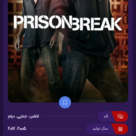
ژانر
اکشن
،
جنایی
،
درام
سال تولید
2005
،
2017