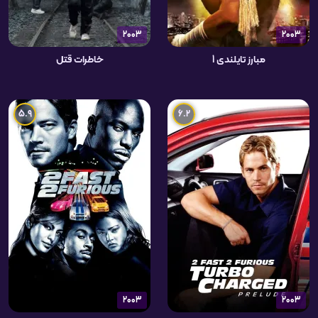
2003
2003
مبارز تایلندی 1
خاطرات قتل
5.9
6.2
2003
2003