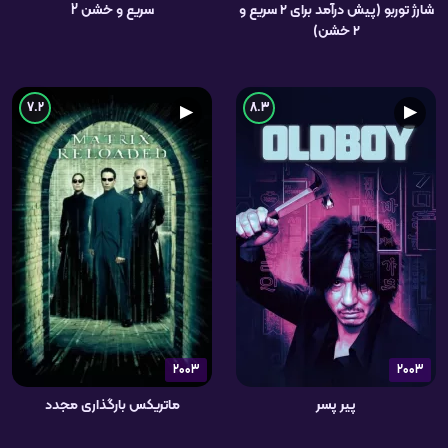
شارژ توربو (پیش درآمد برای ۲ سریع و
سریع و خشن 2
۲ خشن)
7.2
8.3
▶
▶
2003
2003
پیر پسر
ماتریکس بارگذاری مجدد