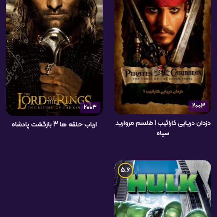
2003
2003
دزدان دریایی کارائیب 1 طلسم مروارید
ارباب حلقه ها 3 بازگشت پادشاه
سیاه
5.6