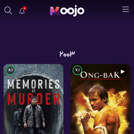
0
2003
8.1
7.1
▶