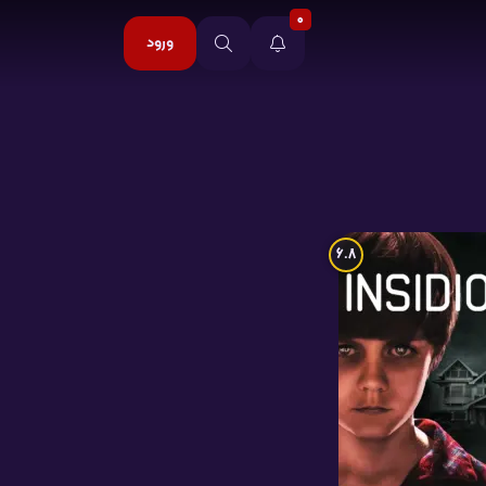
0
ورود
6.8