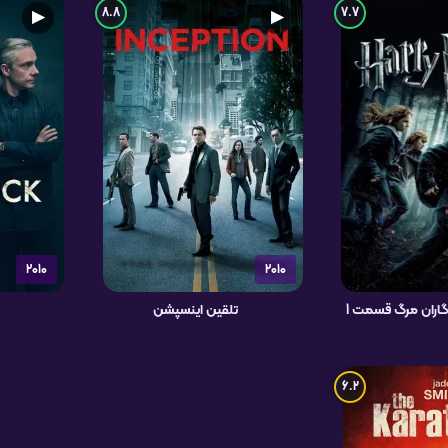
8.8
7.7
▶
▶
2010
2010
گاران مرگ قسمت 1
تلقین اینسپشن
6.2