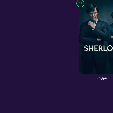
9.1
شرلوک