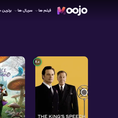
فیلم ها
سریال ها
برترین ه
8.0