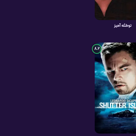
توطئه آمیز
8.2