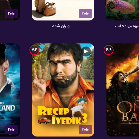
2010
2010
سرزمین عجایب
ویران شده
4.2
4.9
▶
2010
2010