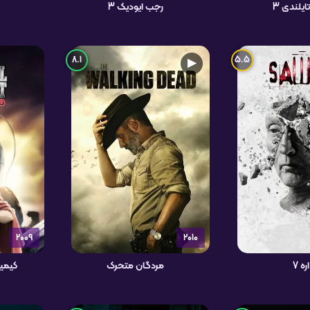
تایلندی 3
رجب ایودیک 3
8.1
5.5
▶
2009
2010
اره 7
مردگان متحرک
کیمیا