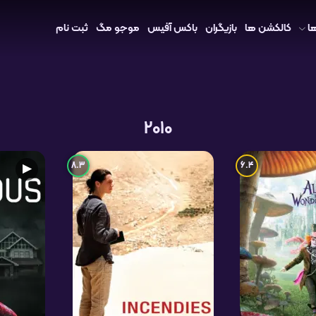
ا
کالکشن ها
بازیگران
باکس آفیس
موجو مگ
ثبت نام
2010
8.3
6.4
▶