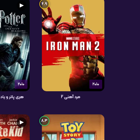
6.9
▶
2010
2010
مرد آهنی 2
هری پاتر و یاد
8.3
▶