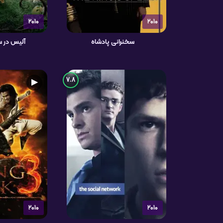
2010
2010
سخنرانی پادشاه
آلیس در 
7.8
▶
2010
2010