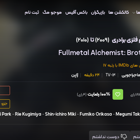
ا
کالکشن ها
بازیگران
باکس آفیس
موجو مگ
ثبت نام
فلزی برادری
تا
(2010)
(2009)
Fullmetal Alchemist: Br
ا رتبه 17
اجراجویی
TV-14
24 دقیقه
ژاپن
100%
رضایت
(4 رای)
جزو ۲۵۰ سریال برتر IMDb
 Park
-
Rie Kugimiya
-
Shin-ichiro Miki
-
Fumiko Orikasa
-
Megumi Ta
دوست نداشتم