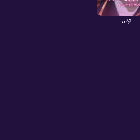
آرکین