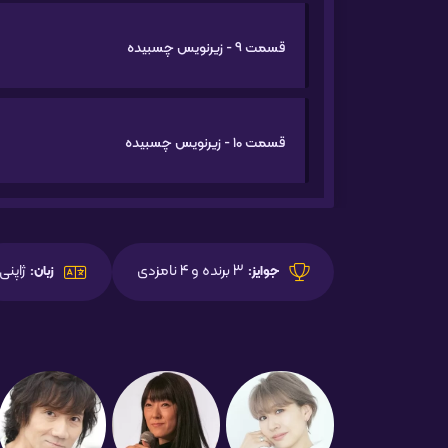
قسمت 9 - زیرنویس چسبیده
قسمت 10 - زیرنویس چسبیده
3 برنده و 4 نامزدی
ژاپنی
جوایز:
زبان: