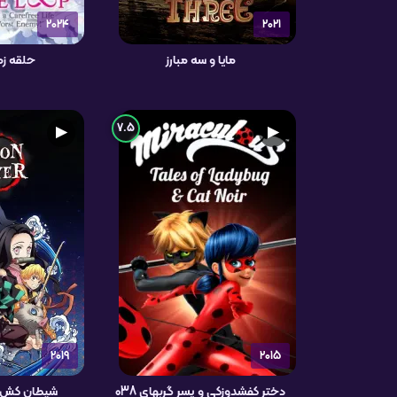
2024
2021
مایا و سه مبارز
حلقه زم
7.5
▶
▶
2019
2015
دختر کفشدوزکی و پسر گربهای 038
شیطان کش کی