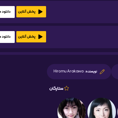
دانلود HD1080
پخش آنلاین
دانلود HD1080
پخش آنلاین
Hiromu Arakawa
نویسنده:
ستارگان