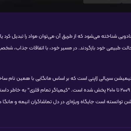
دویی شناخته می‌شود که از طریق آن می‌توان مواد را تبدیل کرد یا 
حالت طبیعی خود بازگردند. در مسیر خود، با اتفاقات جذاب، شخصی
Fullmetal Alchemist: Brot" یک انیمیشن سریالی ژاپنی است که بر اساس مانگایی 
بریز و ارتباطات برادران انیمیشن ساخته شده و در 2009 تا 2010 پخش شده است. "کیم
 توانسته است جایگاه ویژه‌ای در دل تماشاگران انیمه و مانگا د