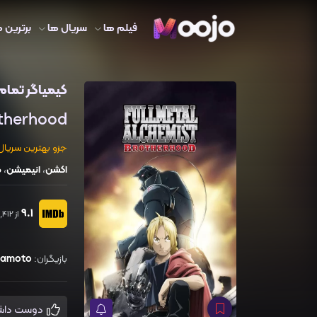
فیلم ها
سریال ها
برترین ه
کیمیاگر تمام 
otherhood
جزو بهترین سریال های IMDb ب
اکشن
،
انیمیشن
،
م
9.1
از 187,412 رای
بازیگران:
kamoto
دوست داشتم