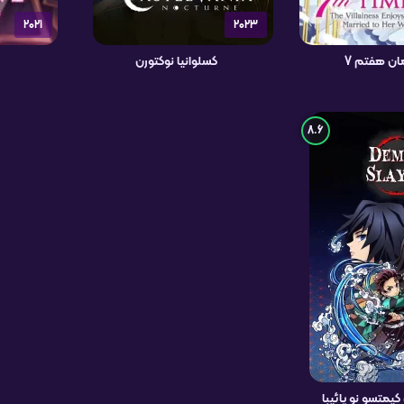
2021
2023
ان هفتم 7
کسلوانیا نوکتورن
8.6
متسو نو یائیبا