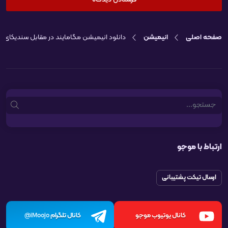
صفحه اصلی
انیمیشن
دانلود انیمیشن مگامایند در مقابل سندیکای نابودی vs The Doom Syndicate
Search
ارتباط با موجو
ارسال تیکت پشتیبانی
کانال یوتیوب موجو
کانال تلگرام
iMoojo@