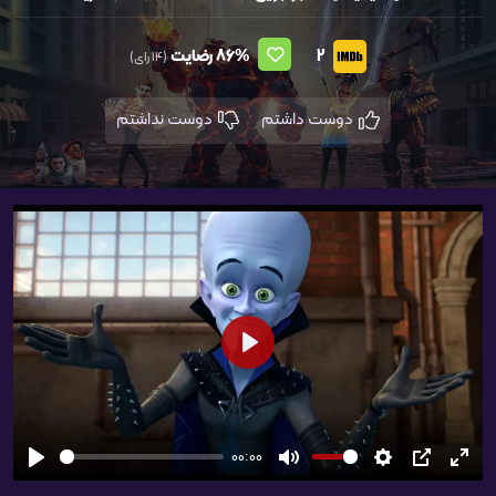
2
86%
رضایت
(14 رای)
دوست داشتم
دوست نداشتم
شروع
00:00
تمام
PIP
تنظیمات
بی‌صدا
شروع