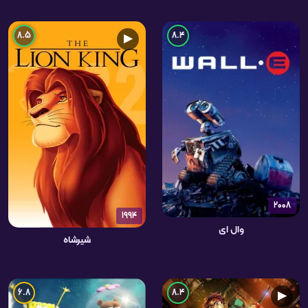
8.5
8.4
▶
2008
1994
وال ای
شیرشاه
6.8
8.4
▶