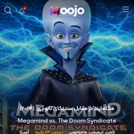
0
مگامایند در مقابل سندیکای نابودی
(2024)
Megamind vs. The Doom Syndicate
اکشن
،
انیمیشن
،
ماجراجویی
1 ساعت 23 دقیقه
آمریکا