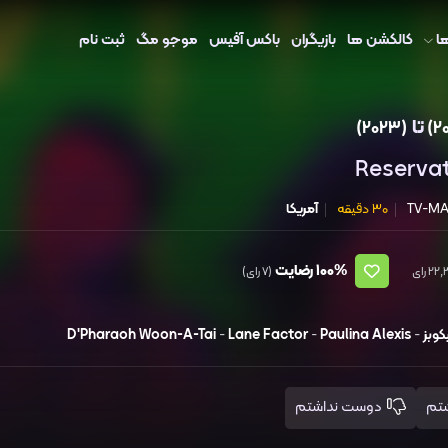
ا
کالکشن ها
بازیگران
باکس آفیس
موجو مگ
ثبت نام
تا
(2023)
Reserva
TV-M
30 دقیقه
آمریکا
100%
رضایت
(7 رای)
وبز
-
Paulina Alexis
-
Lane Factor
-
D'Pharaoh Woon-A-Tai
دوست نداشتم