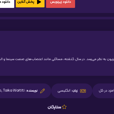
دانلود زیرنویس
دانلود HD1080
پخش آنلاین
انگلیسی
o, Taika Waititi
زبان:
نویسنده:
ستارگان