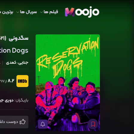
فیلم ها
سریال ها
برترین ه
سگدونی
(2021)
tion Dogs
جنایی
،
کمدی
A
8.2
از 22,377 رای
بازیگران:
دوری جیک
دوست داشتم