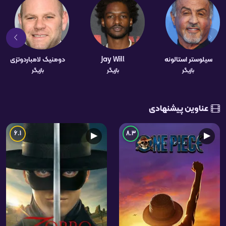
سیلوستر استالونه
Jay Will
دومنیک لامباردوتزی
بازیگر
بازیگر
بازیگر
عناوین پیشنهادی
6.1
8.3
▶
▶