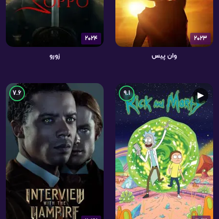
2024
2023
وان پیس
زورو
7.6
9.1
▶