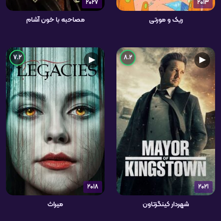
2027
2013
ریک و مورتی
مصاحبه با خون آشام
7.2
8.2
▶
▶
2018
2021
شهردار کینگزتاون
میراث