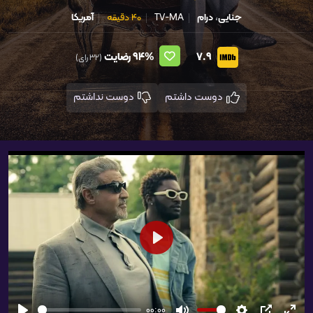
جنایی
،
درام
TV-MA
40 دقیقه
آمریکا
7.9
94%
رضایت
(32 رای)
دوست داشتم
دوست نداشتم
شروع
00:00