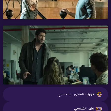
1 نامزدی در مجموع
جوایز:
انگلیسی
زبان: