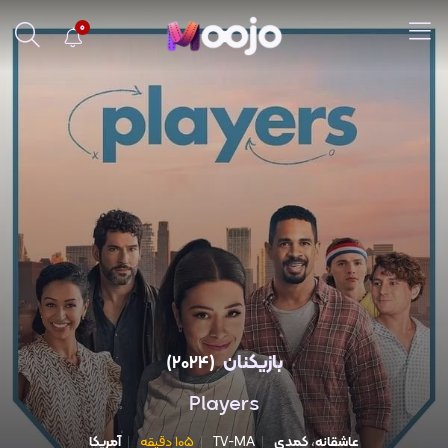
0
بازیکنان
(2024)
Players
عاشقانه
،
کمدی
TV-MA
105 دقیقه
آمریکا