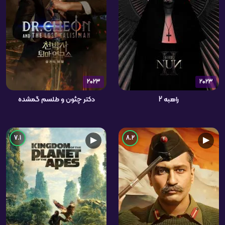
2023
2023
راهبه 2
دکتر چئون و طلسم گمشده
7.1
8.2
▶
▶