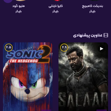
بندیکت کامبربچ
کایرا نایتلی
متیو گود
بازیگر
بازیگر
بازیگر
عناوین پیشنهادی
6.5
6.9
▶