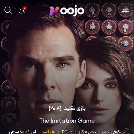
0
بازی تقلید
(2014)
The Imitation Game
بیوگرافی
،
درام
،
هیجان انگیز
PG-13
114 دقیقه
آمریکا
،
انگلستان