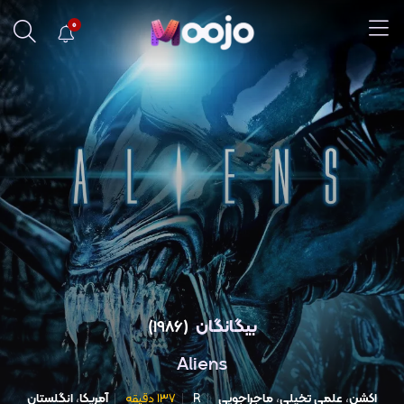
0
بیگانگان
(1986)
Aliens
اکشن
،
علمی تخیلی
،
ماجراجویی
R
137 دقیقه
آمریکا
،
انگلستان