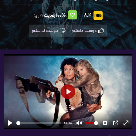
8.4
100%
رضایت
(2 رای)
دوست داشتم
دوست نداشتم
شروع
00:00
تمام
PIP
تنظیمات
بی‌صدا
شروع