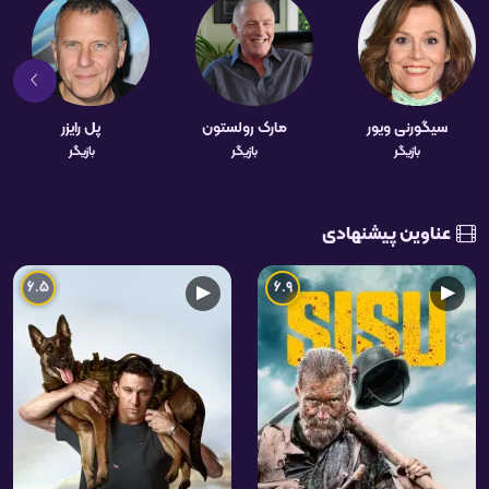
سیگورنی ویور
مارک رولستون
پل رایزر
بازیگر
بازیگر
بازیگر
عناوین پیشنهادی
6.5
6.9
▶
▶