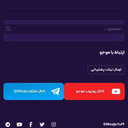
Search
ارتباط با موجو
ارسال تیکت پشتیبانی
کانال یوتیوب موجو
کانال تلگرام
iMoojo@
Moojo 2026©