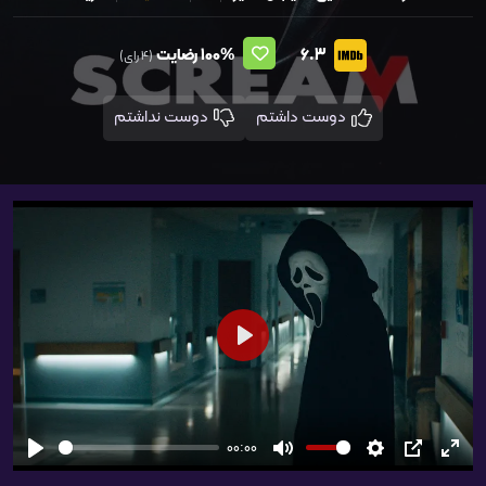
6.3
100%
رضایت
(4 رای)
دوست داشتم
دوست نداشتم
شروع
00:00
تمام
PIP
تنظیمات
بی‌صدا
شروع