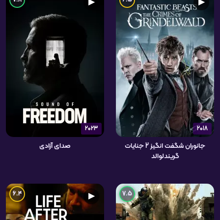
7.8
6.5
▶
▶
2023
2018
جانوران شگفت انگیز 2 جنایات
صدای آزادی
گریندلوالد
6.4
7.5
▶