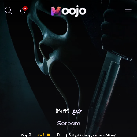
0
جیغ
(2022)
Scream
ترسناک
،
معمایی
،
هیجان انگیز
R
114 دقیقه
آمریکا