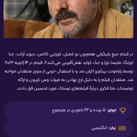
در فیلم جیغ بازیگرانی همچون نو کمبل، کورتنی کاکس، دیوید آرکت، جنا
اورتگا، ملیسا باررا و جک کواید نقش‌آفرینی می‌کنند2. فیلم در ۱۴ ژانویه ۲۰۲۲
توسط پارامونت پیکچرز اکران شد و با استقبال خوبی از سوی منتقدان مواجه
شد. منتقدان فیلم را به دلیل ارج نهادن به میراث وس کریون و ارائه
توضیحات متا فکری دربارهٔ فیلم‌های ترسناک مورد تحسین قرار دادند.
5 برنده و 22 نامزدی در مجموع
جوایز:
انگلیسی
زبان: