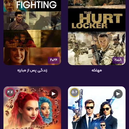
2024
2008
مهلکه
زندگی پس از مبارزه
4.7
5.6
▶
▶