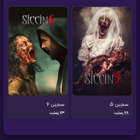
سجین 5
سجین 6
78 رضایت
73 رضایت