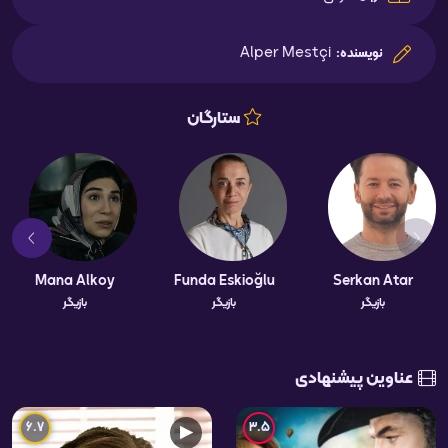
Alper Mestçi
نویسنده:
ستارگان
Mana Alkoy
Funda Eskioğlu
Serkan Atar
بازیگر
بازیگر
بازیگر
عناوین پیشنهادی
6.7
3.5
▶