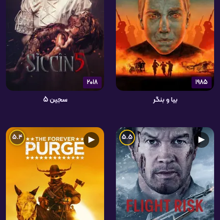
2018
1985
بیا و بنگر
سجین 5
5.4
5.5
▶
▶