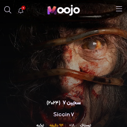
0
سجین 7
(2024)
Siccin 7
ترسناک
18+
94 دقیقه
ترکیه