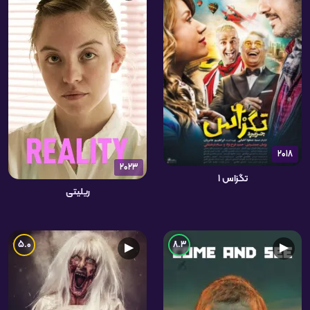
2018
2023
تگزاس ۱
ریلیتی
5.0
8.3
▶
▶