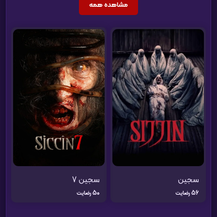
مشاهده همه
سجین
سجین 7
56 رضایت
50 رضایت