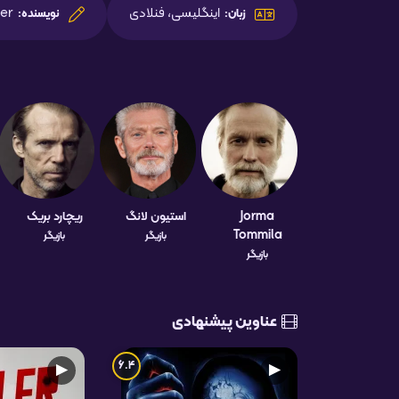
اینگلیسی، فنلادی
der
زبان:
نویسنده:
Jorma
استیون لانگ
ریچارد بریک
Tommila
بازیگر
بازیگر
بازیگر
عناوین پیشنهادی
6.4
▶
▶