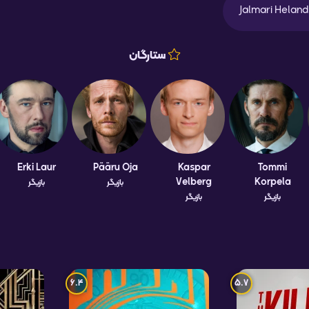
Jalmari Helan
ستارگان
Erki Laur
Pääru Oja
Kaspar
Tommi
Velberg
Korpela
بازیگر
بازیگر
بازیگر
بازیگر
6.4
5.7