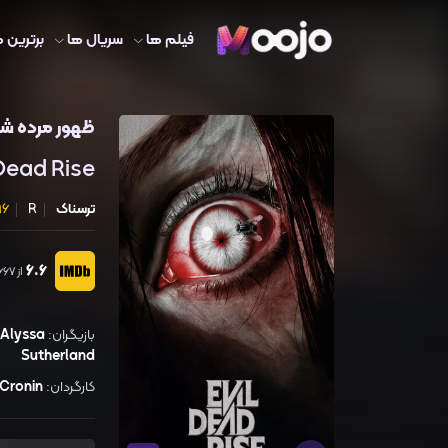
فیلم ها
سریال ها
برترین ه
ظهور مرده ش
 Dead Rise
ترسناک
R
96 دق
6.6
از 117,667 رای
بازیگران:
Alyssa
Sutherland
کارگردان:
 Cronin