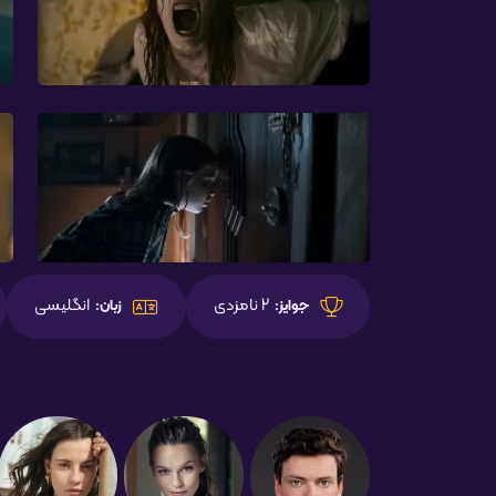
2 نامزدی
انگلیسی
جوایز:
زبان: