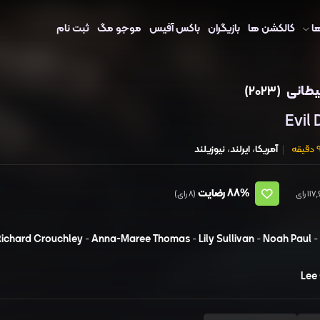
ا
کالکشن ها
بازیگران
باکس آفیس
موجو مگ
ثبت نام
یطانی
(2023)
Evil
یقه
آمریکا
،
ایرلند
،
نیوزیلند
88%
رضایت
(8 رای)
ichard Crouchley
-
Anna-Maree Thomas
-
Lily Sullivan
-
Noah Paul
-
Lee