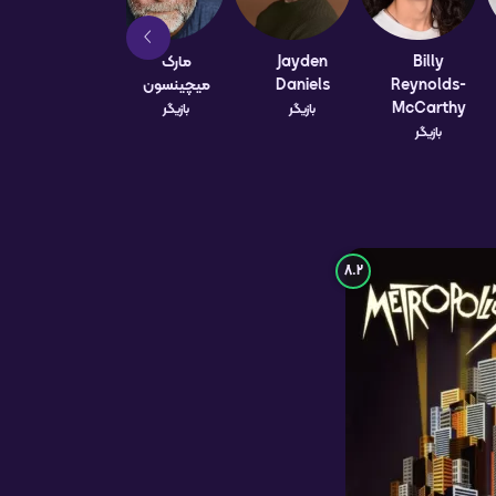
Billy
Jayden
مارک
بروس کمپبل
Reynolds-
Daniels
میچینسون
بازیگر
McCarthy
بازیگر
بازیگر
بازیگر
8.2