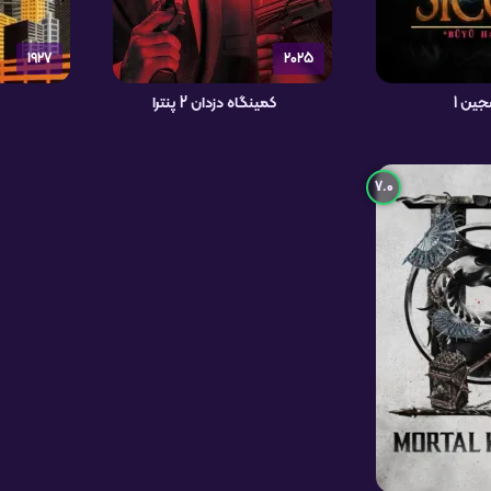
1927
2025
ین 1
کمینگاه دزدان 2 پنترا
7.0