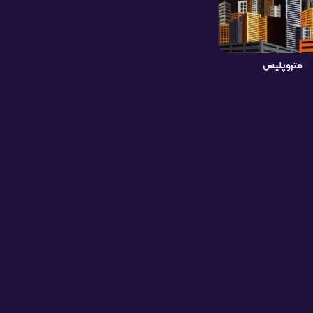
متروپلیس