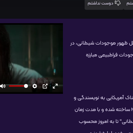
دوست نداشتم
لیل ظهور موجودات شیطانی، در
وجودات فراطبیعی مبارزه
تمام
PIP
تنظیمات
بی‌صدا
اک آمریکایی به نویسندگی و
صفحه
کارگردانی لی کرونین است. این فیلم در سال 2023 ساخته شده و با مدت زمان
شیطانی" تا به امروز محسوب