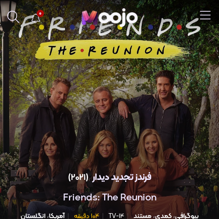
0
فرندز تجدید دیدار
(2021)
Friends: The Reunion
بیوگرافی
،
کمدی
،
مستند
TV-14
104 دقیقه
آمریکا
،
انگلستان