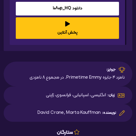
دانلود 1080p_HQ
پخش آنلاین
جوایز:
نامزد 4 جایزه Primetime Emmy. در مجموع 8 نامزدی
انگلیسی، اسپانیایی، فرانسوی، ژاپنی
زبان:
David Crane, Marta Kauffman
نویسنده:
ستارگان