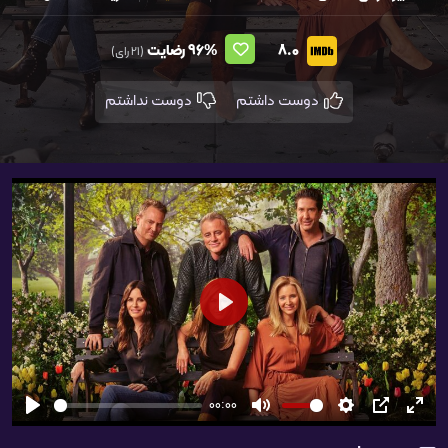
8.0
96%
رضایت
(21 رای)
دوست داشتم
دوست نداشتم
شروع
00:00
تمام
PIP
تنظیمات
بی‌صدا
شروع