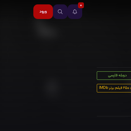
0
ورود
دوبله فارسی
ر IMDb