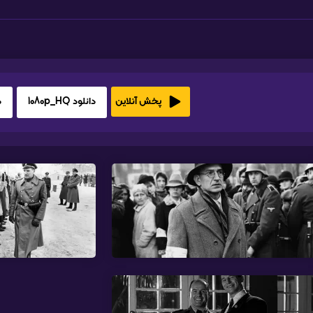
دانلود 1080p_HQ
د
پخش آنلاین