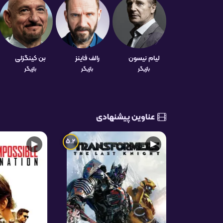
لیام نیسون
رالف فاینز
بن کینگزلی
بازیگر
بازیگر
بازیگر
عناوین پیشنهادی
5.2
▶
▶