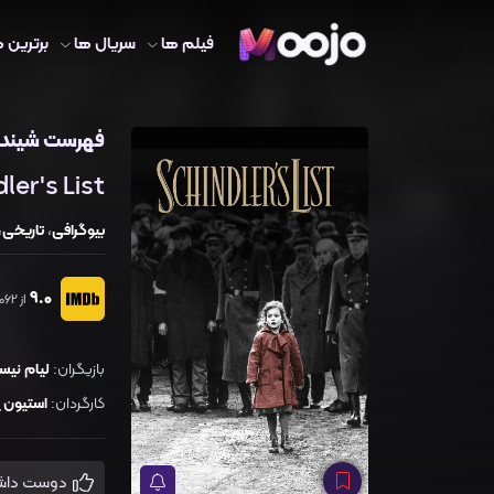
فیلم ها
سریال ها
برترین ه
فهرست شیندل
ler's List
بیوگرافی
،
تاریخی
،
9.0
از 1,610,062 رای
بازیگران:
لیام نیس
کارگردان:
استیون ا
دوست داشتم