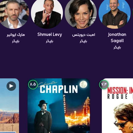
Jonathan
امبت دیویتس
Shmuel Levy
مارک ایوانیر
Sagall
بازیگر
بازیگر
بازیگر
بازیگر
8.5
7.4
▶