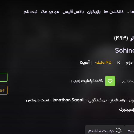
ا
کالکشن ها
بازیگران
باکس آفیس
موجو مگ
ثبت نام
ر
(1993)
Schind
درام
R
195 دقیقه
آمریکا
100%
رضایت
(11 رای)
جزو ۲۵۰ فیلم برت
ون
-
رالف فاینز
-
بن کینگزلی
-
Jonathan Sagall
-
امبت دیویتس
ِسپیلبرگ
دوست نداشتم