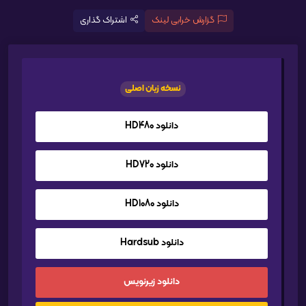
گزارش خرابی لینک
اشتراک گذاری
نسخه زبان اصلی
دانلود HD480
دانلود HD720
دانلود HD1080
دانلود Hardsub
دانلود زیرنویس