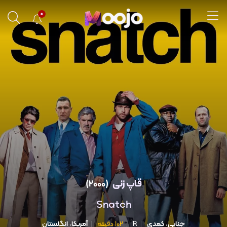
0
قاپ زنی
(2000)
Snatch
جنایی
،
کمدی
R
102 دقیقه
آمریکا
،
انگلستان