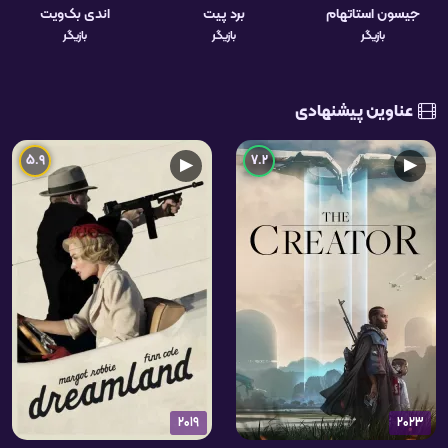
جیسون استاتهام
برد پیت
اندی بک‌ویت
بازیگر
بازیگر
بازیگر
عناوین پیشنهادی
5.9
7.2
▶
▶
2019
2023