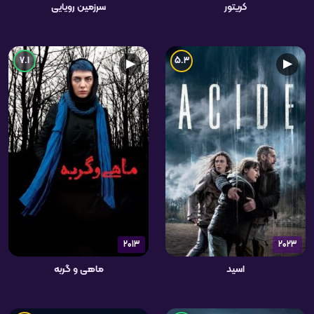
کریتور
سرزمین رویایی
7.1
5.3
▶
▶
2013
2023
اسید
ماهی و گربه