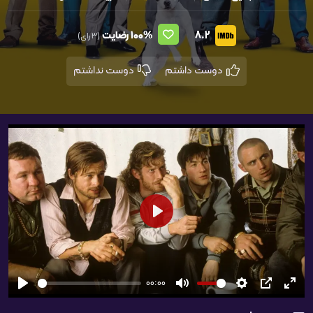
8.2
100%
رضایت
(3 رای)
دوست داشتم
دوست نداشتم
شروع
00:00
تمام
PIP
تنظیمات
بی‌صدا
شروع