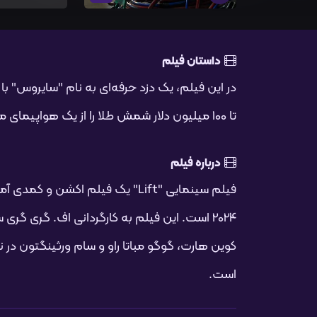
داستان فیلم
در این فیلم، یک دزد حرفه‌ای به نام "سایروس" ب
تا 100 میلیون دلار شمش طلا را از یک هواپیمای مسافربری سرقت کنند.
درباره فیلم
فیلم سینمایی "Lift" یک فیلم اکشن و
2024 است. این فیلم به کارگردانی اف. گری گری
کوین هارت، گوگو مباتا راو و سام ورثینگتون در
است.