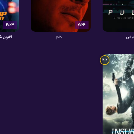
2023
2024
بض
دام
قانون ش
6.2