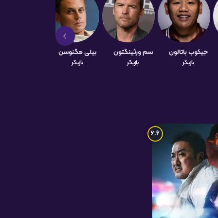
جیکوب باتالون
سم ورثینگتون
بیلی مگنوسن
Gugu
Mbatha-Raw
بازیگر
بازیگر
بازیگر
بازیگر
6.6