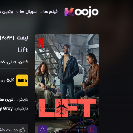
فیلم ها
سریال ها
برترین ه
لیفت
(2024)
Lift
اکشن
،
جنایی
،
کم
5.4
از 6300 رای
بازیگران:
کوین ها
کارگردان:
ry Gray
دوست داشتم