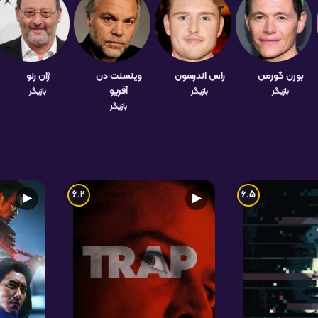
بورن گورمن
راس اندرسون
وینسنت دن
ژان رنو
آفریو
بازیگر
بازیگر
بازیگر
بازیگر
6.2
6.5
▶
▶