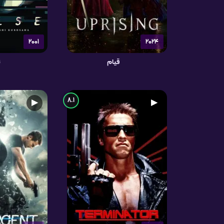
2001
2024
قیام
ن
8.1
▶
▶