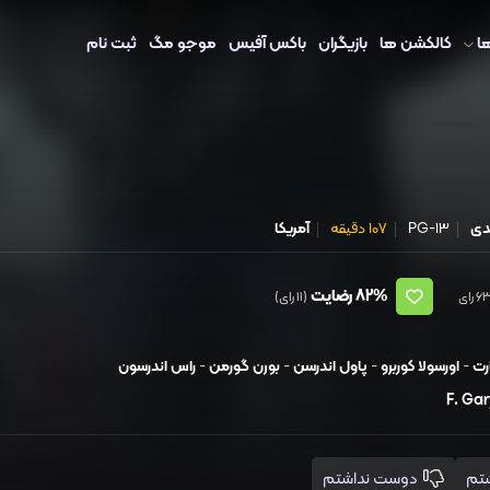
ا
کالکشن ها
بازیگران
باکس آفیس
موجو مگ
ثبت نام
دی
PG-13
107 دقیقه
آمریکا
82%
رضایت
(11 رای)
رت
-
اورسولا کوربرو
-
پاول اندرسن
-
بورن گورمن
-
راس اندرسون
F. Ga
دوست نداشتم