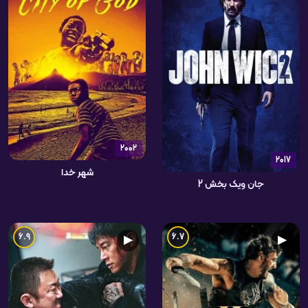
2002
2017
شهر خدا
جان ویک بخش 2
6.9
6.7
▶
▶