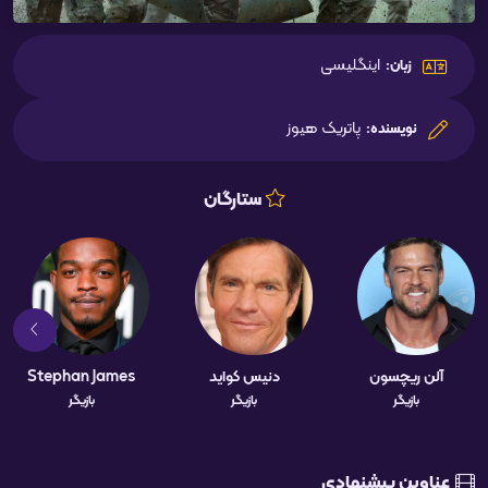
اینگلیسی
زبان:
پاتریک هیوز
نویسنده:
ستارگان
آلن ریچسون
دنیس کواید
Stephan James
بازیگر
بازیگر
بازیگر
عناوین پیشنهادی