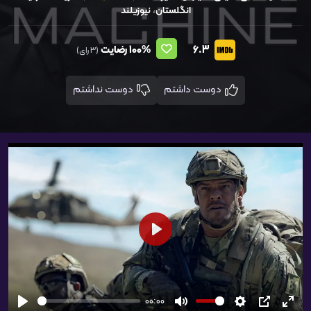
انگلستان
،
نیوزیلند
6.3
100%
رضایت
(3 رای)
دوست داشتم
دوست نداشتم
شروع
00:00