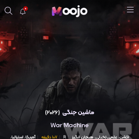
0
ماشین جنگی
(2026)
War Machine
اکشن
،
علمی تخیلی
،
هیجان انگیز
R
107 دقیقه
آمریکا
،
استرالیا
،