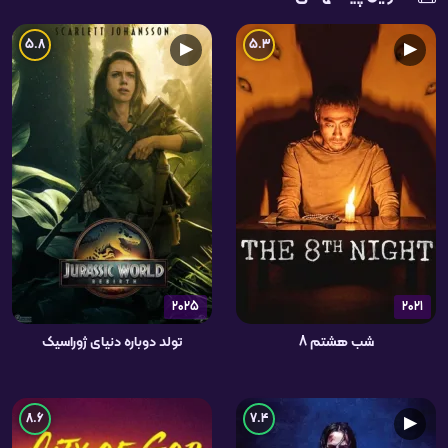
5.8
5.3
▶
▶
2025
2021
شب هشتم 8
تولد دوباره دنیای ژوراسیک
8.6
7.4
▶