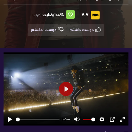
7.7
100%
رضایت
(4 رای)
دوست داشتم
دوست نداشتم
شروع
00:00
تمام
PIP
تنظیمات
بی‌صدا
شروع