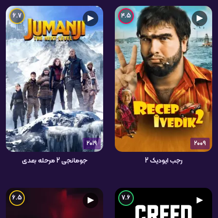
6.7
4.5
▶
▶
2019
2009
رجب ایودیک 2
جومانجی 2 مرحله بعدی
6.5
7.6
▶
▶