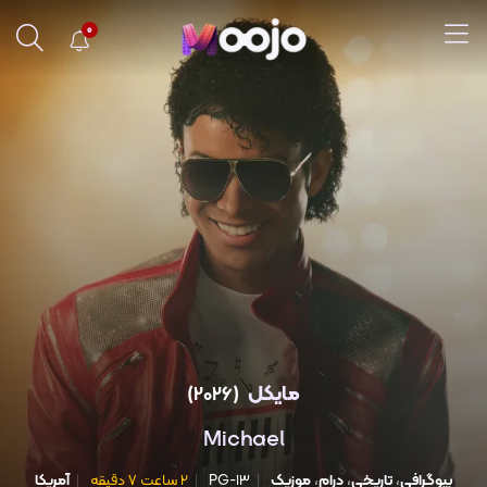
0
مایکل
(2026)
Michael
بیوگرافی
،
تاریخی
،
درام
،
موزیک
PG-13
2 ساعت 7 دقیقه
آمریکا