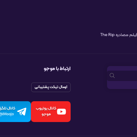
لم مصادره The Rip
ارتباط با موجو
ارسال تیکت پشتیبانی
کانال یوتیوب
کانال تلگرا
موجو
iMoojo@