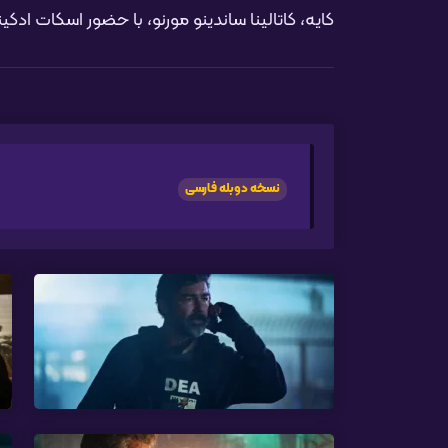
کایه، کاتالینا ساندینو مورنو، با حضور اسکات ادکی
نسخه دوبله فارسی