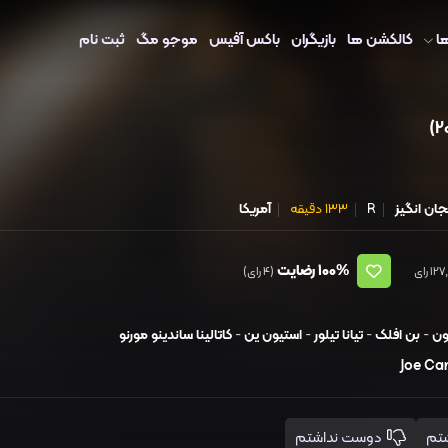
ا
کالکشن ها
بازیگران
باکس آفیس
موجو مگ
ثبت نام
ان انگیز
R
133 دقیقه
آمریکا
100%
رضایت
(4 رای)
ون
-
بن افلک
-
تیانا تیلور
-
استیون ین
-
کاتالینا ساندینو مورنو
Joe Ca
دوست نداشتم