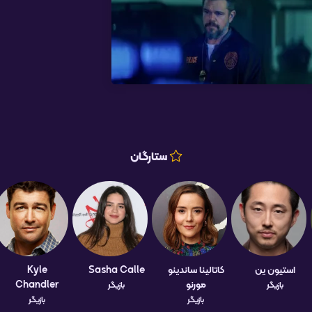
ستارگان
استیون ین
کاتالینا ساندینو
Sasha Calle
Kyle
مورنو
Chandler
بازیگر
بازیگر
بازیگر
بازیگر