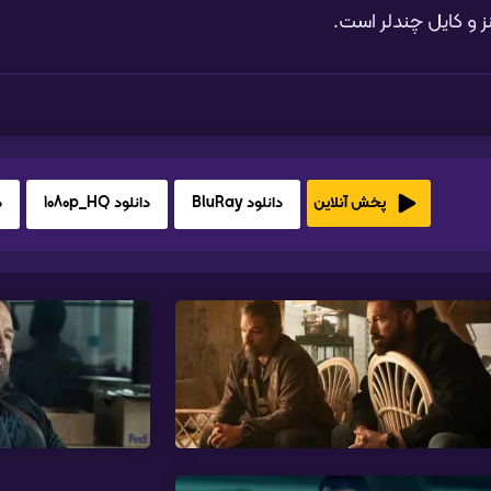
نز و کایل چندلر است.
دانلود BluRay
دانلود 1080p_HQ
د
پخش آنلاین