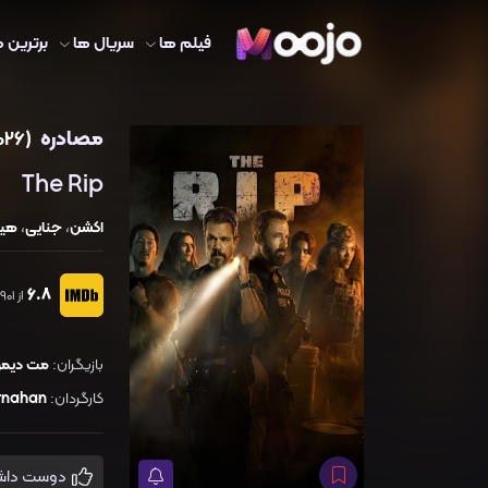
فیلم ها
سریال ها
برترین ه
مصادره
(2026)
The Rip
اکشن
،
جنایی
،
هیج
6.8
از 127,901 رای
بازیگران:
مت دیم
کارگردان:
rnahan
دوست داشتم