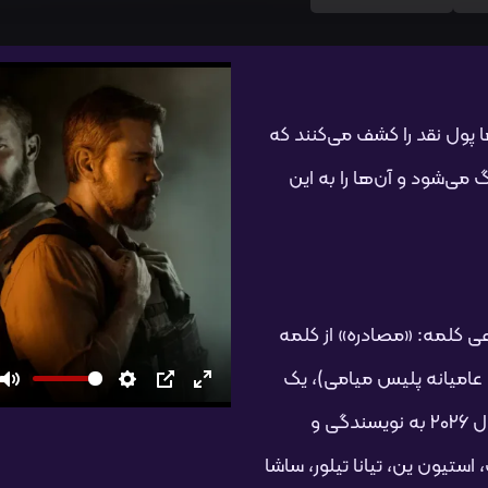
 پول نقد را کشف می‌کنند که
 می‌شود و آن‌ها را به این
) - (به معنای واقعی کلمه: «مصادره» از کلمه
‌شده آن «rip» از اصطلاح عامیانه پلیس میامی)، یک
تمام
PIP
تنظیمات
بی‌صدا
فیلم اکشن، رازآلود و جنایی آمریکایی محصول سال ۲۰۲۶ به نویسندگی و
صفحه
استیون ین، تیانا تیلور، ساشا