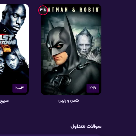
3.8
2003
1997
بتمن و رابین
سریع 
سوالات متداول