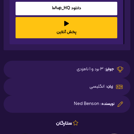
دانلود 1080p_HQ
پخش آنلاین
3 برد و 1 نامزدی
جوایز:
انگلیسی
زبان:
Ned Benson
نویسنده:
ستارگان