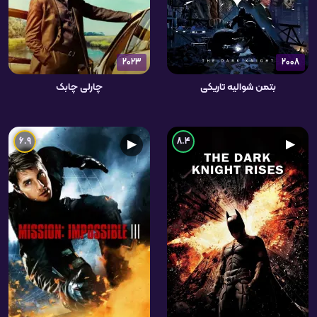
2023
2008
بتمن شوالیه تاریکی
چارلی چابک
6.9
8.4
▶
▶