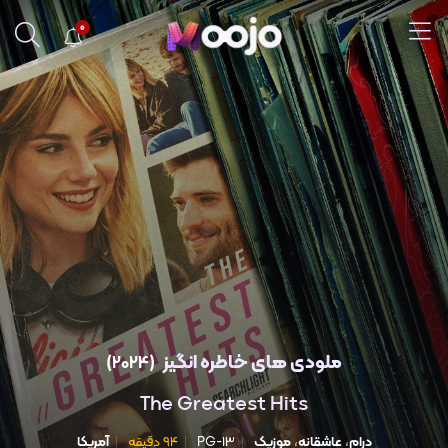
0
ملودی های خاطره انگیز
(2024)
The Greatest Hits
درام
،
عاشقانه
،
موزیک
PG-13
94 دقیقه
آمریکا