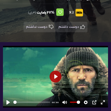
6.1
67%
رضایت
(3 رای)
دوست داشتم
دوست نداشتم
شروع
00:00
تمام
PIP
تنظیمات
بی‌صدا
شروع