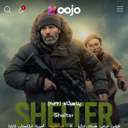
0
پناهگاه
(2026)
Shelter
اکشن
،
جنایی
،
هیجان انگیز
R
۱۰۷ دقیقه
آمریکا
،
انگلستان
،
کانادا