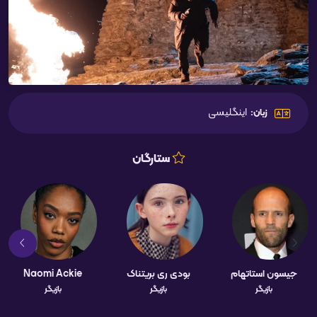
اینگلیسی
زبان:
ستارگان
جیسون استاتهام
بودی ری بریتناک
Naomi Ackie
بازیگر
بازیگر
بازیگر