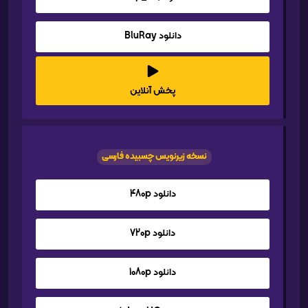
دانلود BluRay
پخش آنلاین
نسخه زیرنویس چسبیده فارسی
دانلود 480p
دانلود 720p
دانلود 1080p